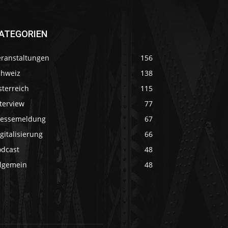
ATEGORIEN
eranstaltungen
156
chweiz
138
sterreich
115
terview
77
ressemeldung
67
gitalisierung
66
odcast
48
llgemein
48