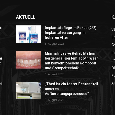
AKTUELL
K
):
Implantatpflege im Fokus (2/2):
V
Implantatversorgung im
S
höheren Alter
5. August 2026
Ö
In
Minimalinvasive Rehabilitation
ar
bei generalisiertem Tooth Wear
P
t
mit konventionellem Komposit
Di
und Stempeltechnik
1. August 2026
P
A
il
„Thed ist ein fester Bestandteil
unseres
Aufbereitungsprozesses“
1. August 2026