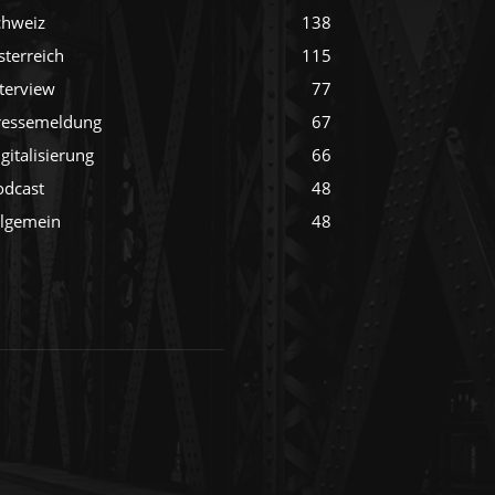
chweiz
138
sterreich
115
nterview
77
ressemeldung
67
gitalisierung
66
odcast
48
llgemein
48