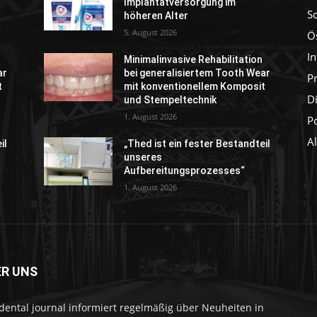
Implantatversorgung im
S
höheren Alter
5. August 2026
Ö
I
Minimalinvasive Rehabilitation
ar
bei generalisiertem Tooth Wear
P
t
mit konventionellem Komposit
Di
und Stempeltechnik
1. August 2026
P
A
il
„Thed ist ein fester Bestandteil
unseres
Aufbereitungsprozesses“
1. August 2026
ER UNS
dental journal informiert regelmäßig über Neuheiten in