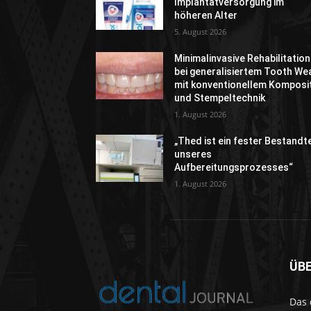
Implantatversorgung im
höheren Alter
5. August 2026
Minimalinvasive Rehabilitation
bei generalisiertem Tooth We
mit konventionellem Komposi
und Stempeltechnik
1. August 2026
„Thed ist ein fester Bestandte
unseres
Aufbereitungsprozesses“
1. August 2026
ÜB
Das 