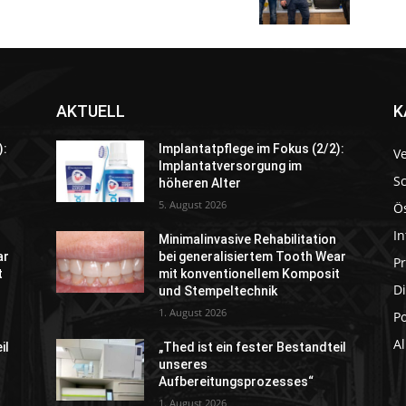
AKTUELL
K
):
Implantatpflege im Fokus (2/2):
V
Implantatversorgung im
S
höheren Alter
5. August 2026
Ö
In
Minimalinvasive Rehabilitation
ar
bei generalisiertem Tooth Wear
P
t
mit konventionellem Komposit
Di
und Stempeltechnik
1. August 2026
P
A
il
„Thed ist ein fester Bestandteil
unseres
Aufbereitungsprozesses“
1. August 2026