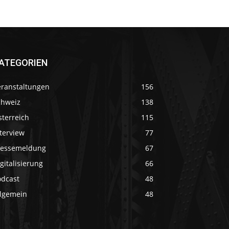
ATEGORIEN
eranstaltungen
156
chweiz
138
sterreich
115
terview
77
ressemeldung
67
gitalisierung
66
odcast
48
llgemein
48