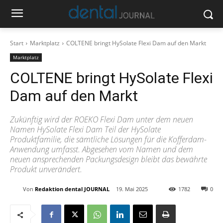
Start
Marktplatz
COLTENE bringt HySolate Flexi Dam auf den Markt
Marktplatz
COLTENE bringt HySolate Flexi
Dam auf den Markt
Zukünftig wird der ROEKO Flexi Dam unter dem neuen
Namen HySolate Flexi Dam Teil der HySolate
Produktfamilie, die sämtliche Lösungen für die Kofferdam-
Anwendung umfasst. Abgesehen vom Namen und dem
neuen ansprechenden Packungsdesign bleibt das bewährte
Produkt unverändert.
Von
Redaktion dental JOURNAL
19. Mai 2025
1782
0