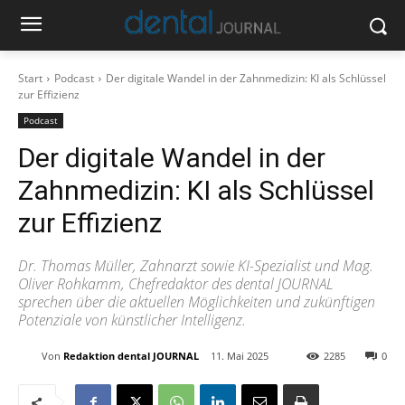
Start
Podcast
Der digitale Wandel in der Zahnmedizin: KI als Schlüssel
zur Effizienz
Podcast
Der digitale Wandel in der
Zahnmedizin: KI als Schlüssel
zur Effizienz
Dr. Thomas Müller, Zahnarzt sowie KI-Spezialist und Mag.
Oliver Rohkamm, Chefredaktor des dental JOURNAL
sprechen über die aktuellen Möglichkeiten und zukünftigen
Potenziale von künstlicher Intelligenz.
Von
Redaktion dental JOURNAL
11. Mai 2025
2285
0