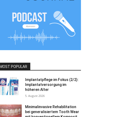
MOST POPULAR
Implantatpflege im Fokus (2/2):
Implantatversorgung im
höheren Alter
5. August 2026
Minimalinvasive Rehabilitation
bei generalisiertem Tooth Wear
mit konventionellem Komposit