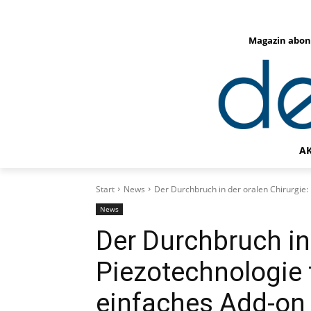
Magazin abon
A
Start
News
Der Durchbruch in der oralen Chirurgie:
News
Der Durchbruch in 
Piezotechnologie 
einfaches Add-on