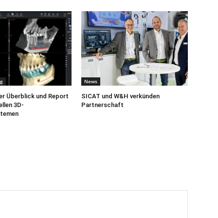
ng
News
er Überblick und Report
SICAT und W&H verkünden
ellen 3D-
Partnerschaft
stemen