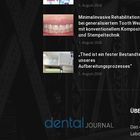
5. August 2026
Minimalinvasive Rehabilitation
bei generalisiertem Tooth We
mit konventionellem Komposi
und Stempeltechnik
1. August 2026
„Thed ist ein fester Bestandte
unseres
Aufbereitungsprozesses“
1. August 2026
ÜB
Das 
Labo