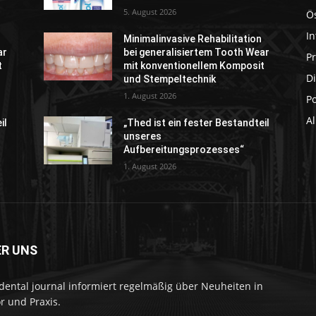
5. August 2026
Ö
In
Minimalinvasive Rehabilitation
ar
bei generalisiertem Tooth Wear
P
t
mit konventionellem Komposit
Di
und Stempeltechnik
1. August 2026
P
A
il
„Thed ist ein fester Bestandteil
unseres
Aufbereitungsprozesses“
1. August 2026
ER UNS
dental journal informiert regelmäßig über Neuheiten in
r und Praxis.