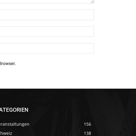
Browser.
ATEGORIEN
eranstaltungen
156
chweiz
138