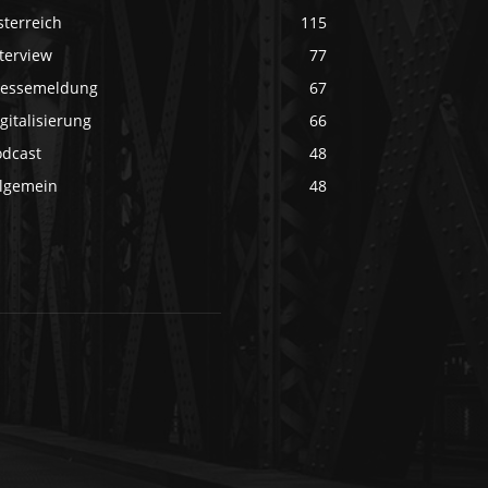
sterreich
115
terview
77
ressemeldung
67
gitalisierung
66
odcast
48
llgemein
48