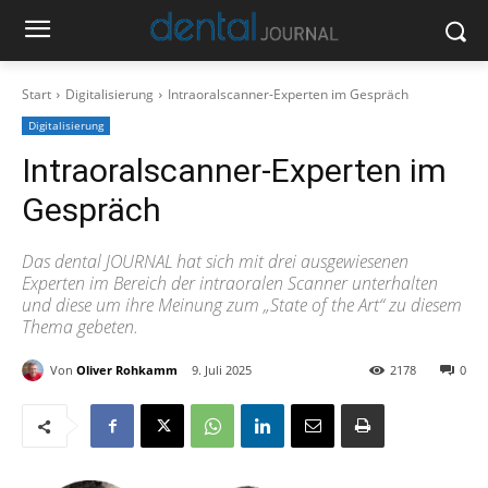
Start
Digitalisierung
Intraoralscanner-Experten im Gespräch
Digitalisierung
Intraoralscanner-Experten im
Gespräch
Das dental JOURNAL hat sich mit drei ausgewiesenen
Experten im Bereich der intraoralen Scanner unterhalten
und diese um ihre Meinung zum „State of the Art“ zu diesem
Thema gebeten.
Von
Oliver Rohkamm
9. Juli 2025
2178
0