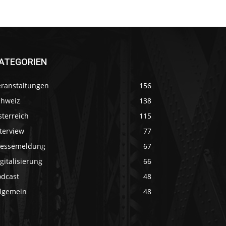
ATEGORIEN
eranstaltungen
156
chweiz
138
sterreich
115
terview
77
ressemeldung
67
gitalisierung
66
odcast
48
llgemein
48