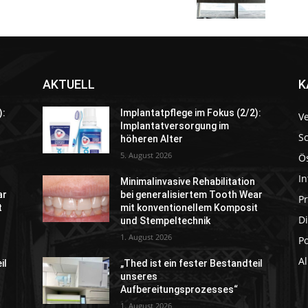
AKTUELL
K
):
Implantatpflege im Fokus (2/2):
V
Implantatversorgung im
S
höheren Alter
5. August 2026
Ö
In
Minimalinvasive Rehabilitation
ar
bei generalisiertem Tooth Wear
P
t
mit konventionellem Komposit
Di
und Stempeltechnik
1. August 2026
P
A
il
„Thed ist ein fester Bestandteil
unseres
Aufbereitungsprozesses“
1. August 2026