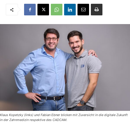
Klaus Kopetzky (links) und Fabian Ebner blicken mit Zuversicht in die digitale Zukunft
in der Zahnmedizin respektive des CADCAM.