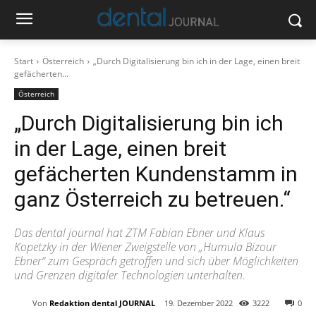
Start
Österreich
„Durch Digitalisierung bin ich in der Lage, einen breit
gefächerten...
Österreich
„Durch Digitalisierung bin ich
in der Lage, einen breit
gefächerten Kundenstamm in
ganz Österreich zu betreuen.“
Das dental journal hat ZTM Fabian Ebner und Klaus
Kopetzky in der Wiener Zweigstelle von „Humula Bizour
Ebner“ zum Gespräch getroffen und sich über Möglichkeiten
und Grenzen digitaler Technologien unterhalten.
Von
Redaktion dental JOURNAL
19. Dezember 2022
3222
0