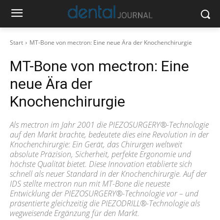
Start
MT-Bone von mectron: Eine neue Ära der Knochenchirurgie
MT-Bone von mectron: Eine
neue Ära der
Knochenchirurgie
Als mectron im Jahr 2001 die PIEZOSURGERY®-Technologie
auf den Markt brachte, bedeutete dies eine Revolution in der
Knochenchirurgie: Ein Gerät, das Chirurgen weltweit
absolute Präzision, Sicherheit, perfekte Ergonomie und
höchste Qualität bietet. Diese Innovation etablierte sich
schnell als neuer Standard in der Knochenchirurgie. Auf der
IDS stellte mectron nun mit MT-Bone die neueste
Entwicklung der PIEZOSURGERY®-Technologie vor – und
präsentierte gleichzeitig die PIEZODRILL®-Technologie als
wegweisende Ergänzung für den Markt.