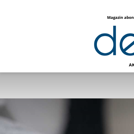
Magazin abon
A