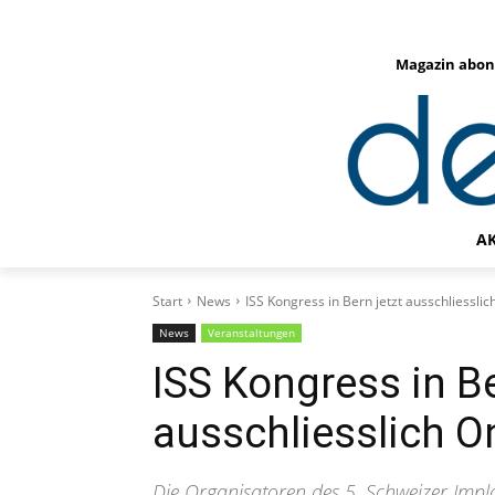
Magazin abon
A
Start
News
ISS Kongress in Bern jetzt ausschliesslic
News
Veranstaltungen
ISS Kongress in Be
ausschliesslich O
Die Organisatoren des 5. Schweizer Imp