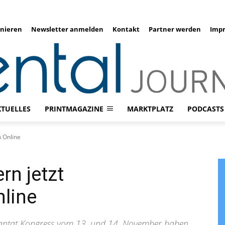
nieren
Newsletter anmelden
Kontakt
Partner werden
Imp
KTUELLES
PRINTMAGAZINE
MARKTPLATZ
PODCASTS
h Online
rn jetzt
nline
lantat Kongress vom 13. und 14. November haben