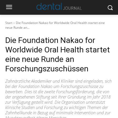
Start
Die Foundation Nakao for Worldwide Oral Health startet eine
neue Runde an...
Die Foundation Nakao for
Worldwide Oral Health startet
eine neue Runde an
Forschungszuschüssen
Zahnärztliche Akademiker und Kliniker sind eingeladen, sich
bei der Foundation Nakao um Forschungszuschüsse zu
bewerben. Dies ist die zweite Forschungsförderung, die von
der angesehenen Stiftung seit ihrer Gründung im Jahr 2018
zur Verfügung gestellt wird. Die Organisation unterstützt
klinische Studien und Forschung zu wichtigen Themen der
Zahnheilkunde in Bezug auf minimale Intervention und zur