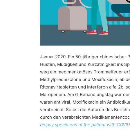
Januar 2020. Ein 50-jähriger chinesischer P
Husten, Müdigkeit und Kurzatmigkeit ins Spi
weg ein medimenkatöses Trommelfeuer eröf
Methylprednisolone und Moxifloxacin, ab de
Ritonavirtabletten und Interferon alfa-2b, 
Meropenem. Am 6. Behandlungstag war der P
waren antiviral, Moxifloxacin ein Antibiot
verabreicht. Selbst die Autoren des Beric
durch den verabreichten Medikamentencockt
biopsy specimens of the patient with COVI