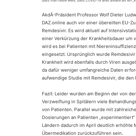
dass man heute weiß, dass COVID-19 alles andere als ein „Ki
AkdÄ-Präsident Professor Wolf Dieter Ludwi
DAZ.online auch vor einer übereilten EU-Z
Remdesivir. Es wird aktuell auf Intensivst
einer Verkürzung der Krankheitsdauer um 
wird es bei Patienten mit Niereninsuffizie
eingesetzt. Ursprünglich wurde Remdesivir 
Krankheit wird ebenfalls durch Viren ausgel
da dafür weniger umfangreiche Daten erfor
aufwendige Studie mit Remdesivir, die den 
Fazit: Leider wurden am Beginn der von d
Verzweiflung in Spitälern viele Behandlungs
von Patienten. Parallel wurde mit zahlrei
Dosierungen an Patienten „experimentiert“ 
Ländern dadurch im April deutlich erhöhte M
Übermedikation zurückzuführen sein.