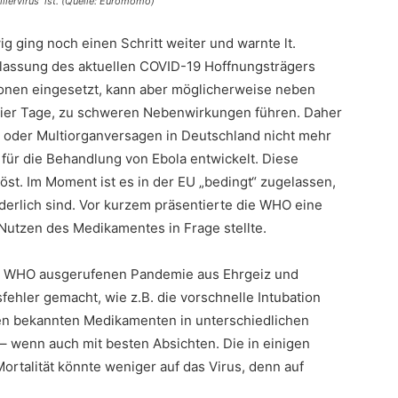
llervirus“ ist. (Quelle: Euromomo)
g ging noch einen Schritt weiter und warnte lt.
ulassung des aktuellen COVID-19 Hoffnungsträgers
ationen eingesetzt, kann aber möglicherweise neben
vier Tage, zu schweren Nebenwirkungen führen. Daher
nz oder Multiorganversagen in Deutschland nicht mehr
für die Behandlung von Ebola entwickelt. Diese
öst. Im Moment ist es in der EU „bedingt“ zugelassen,
derlich sind. Vor kurzem präsentierte die WHO eine
Nutzen des Medikamentes in Frage stellte.
er WHO ausgerufenen Pandemie aus Ehrgeiz und
fehler gemacht, wie z.B. die vorschnelle Intubation
chen bekannten Medikamenten in unterschiedlichen
– wenn auch mit besten Absichten. Die in einigen
ortalität könnte weniger auf das Virus, denn auf