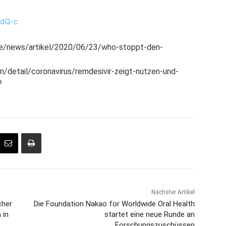
SdQ-c
de/news/artikel/2020/06/23/who-stoppt-den-
/detail/coronavirus/remdesivir-zeigt-nutzen-und-
?
Nächster Artikel
cher
Die Foundation Nakao for Worldwide Oral Health
 in
startet eine neue Runde an
Forschungszuschüssen