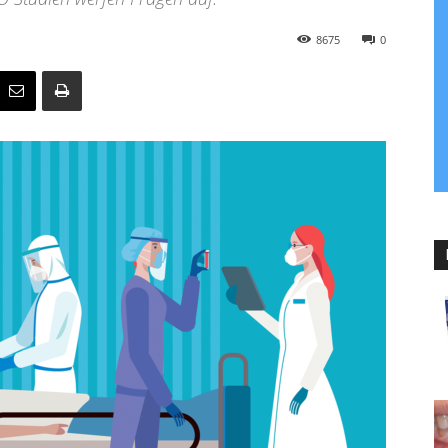
8675
0