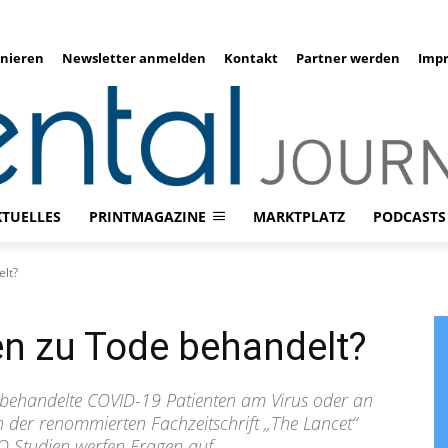
nieren
Newsletter anmelden
Kontakt
Partner werden
Imp
KTUELLES
PRINTMAGAZINE
MARKTPLATZ
PODCASTS
elt?
en zu Tode behandelt?
 behandelte COVID-19 Patienten am Virus oder an
n der renommierten Fachzeitschrift „The Lancet“
Studien werfen Fragen auf.