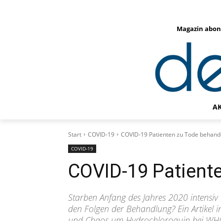
Magazin abon
A
Start
COVID-19
COVID-19 Patienten zu Tode behand
COVID-19
COVID-19 Patient
Starben Anfang des Jahres 2020 intensiv
den Folgen der Behandlung? Ein Artikel i
und Chaos um Hydrochloroquin bei WHO 