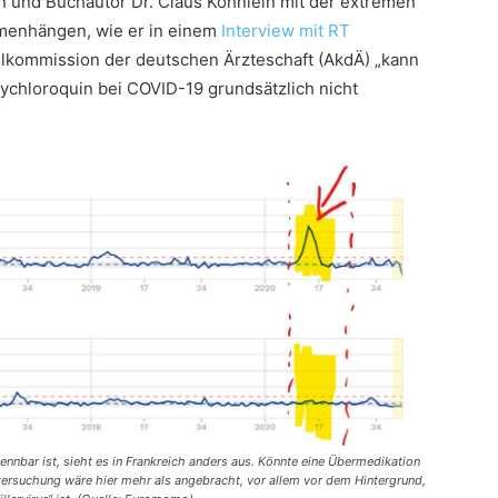
n und Buchautor Dr. Claus Köhnlein mit der extremen
menhängen, wie er in einem
Interview mit RT
ttelkommission der deutschen Ärzteschaft (AkdÄ) „kann
chloroquin bei COVID-19 grundsätzlich nicht
ennbar ist, sieht es in Frankreich anders aus. Könnte eine Übermedikation
ntersuchung wäre hier mehr als angebracht, vor allem vor dem Hintergrund,