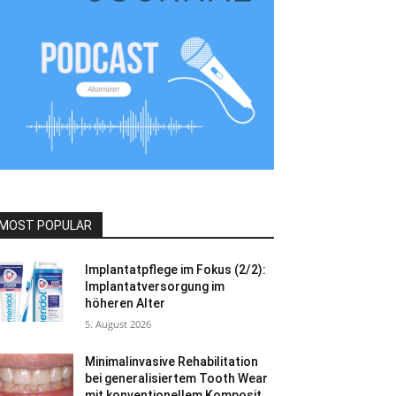
MOST POPULAR
Implantatpflege im Fokus (2/2):
Implantatversorgung im
höheren Alter
5. August 2026
Minimalinvasive Rehabilitation
bei generalisiertem Tooth Wear
mit konventionellem Komposit