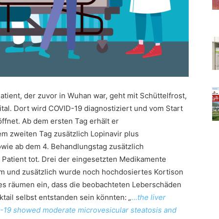
atient, der zuvor in Wuhan war, geht mit Schüttelfrost,
tal. Dort wird COVID-19 diagnostiziert und vom Start
fnet. Ab dem ersten Tag erhält er
m zweiten Tag zusätzlich Lopinavir plus
sowie ab dem 4. Behandlungstag zusätzlich
atient tot. Drei der eingesetzten Medikamente
ikum und zusätzlich wurde noch hochdosiertes Kortison
htes räumen ein, dass die beobachteten Leberschäden
ail selbst entstanden sein könnten:
„
…the liver
D-19 showed moderate microvesicular steatosis and