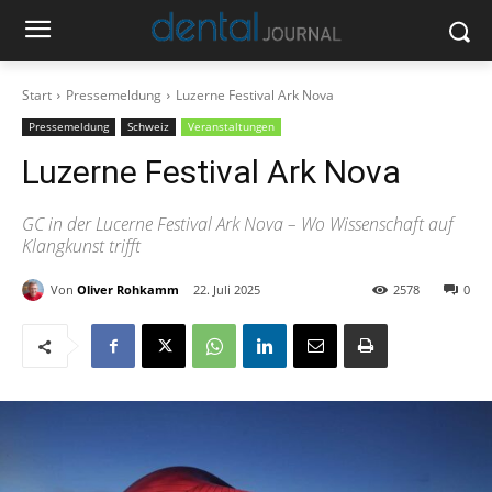
Start
Pressemeldung
Luzerne Festival Ark Nova
Pressemeldung
Schweiz
Veranstaltungen
Luzerne Festival Ark Nova
GC in der Lucerne Festival Ark Nova – Wo Wissenschaft auf
Klangkunst trifft
Von
Oliver Rohkamm
22. Juli 2025
2578
0