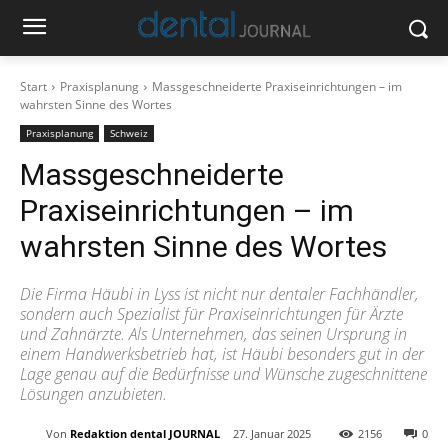
Start
Praxisplanung
Massgeschneiderte Praxiseinrichtungen – im
wahrsten Sinne des Wortes
Praxisplanung
Schweiz
Massgeschneiderte
Praxiseinrichtungen – im
wahrsten Sinne des Wortes
Die Firma Häubi in Lyss ist nicht nur dentaler Fachhändler,
sondern auch Spezialist für Praxiseinrichtungen für Ärzte
und Zahnärzte. Als Unternehmen, das seinen Ursprung in
einem Handwerksbetrieb hat, ist Häubi besonders gut in der
Lage genau auf die Bedürfnisse und Wünsche zugeschnittene
Lösungen anzubieten.
Von
Redaktion dental JOURNAL
27. Januar 2025
2156
0