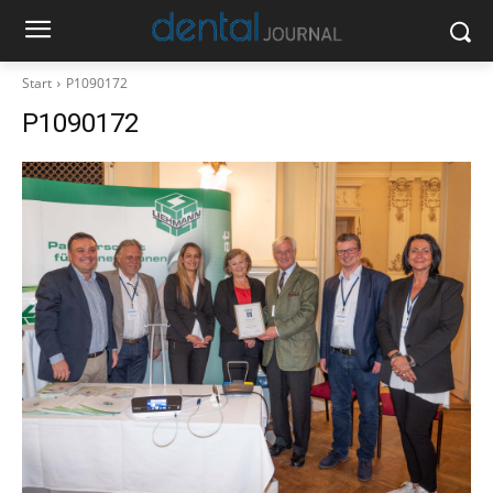
Start
P1090172
P1090172