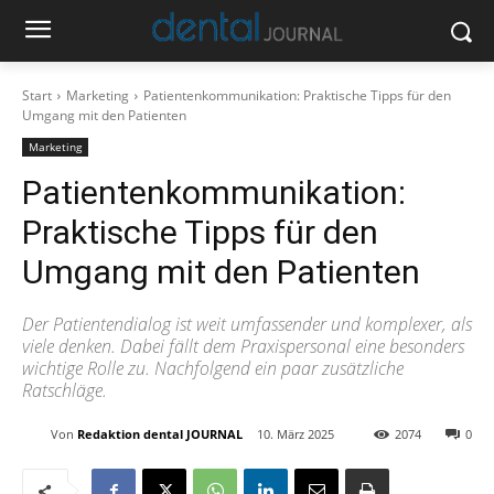
Start
Marketing
Patientenkommunikation: Praktische Tipps für den
Umgang mit den Patienten
Marketing
Patientenkommunikation:
Praktische Tipps für den
Umgang mit den Patienten
Der Patientendialog ist weit umfassender und komplexer, als
viele denken. Dabei fällt dem Praxispersonal eine besonders
wichtige Rolle zu. Nachfolgend ein paar zusätzliche
Ratschläge.
Von
Redaktion dental JOURNAL
10. März 2025
2074
0