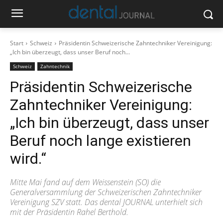
Start
Schweiz
Präsidentin Schweizerische Zahntechniker Vereinigung:
„Ich bin überzeugt, dass unser Beruf noch...
Schweiz
Zahntechnik
Präsidentin Schweizerische
Zahntechniker Vereinigung:
„Ich bin überzeugt, dass unser
Beruf noch lange existieren
wird.“
Mitte Mai fand auf dem Weissenstein (SO) die
Generalversammlung der Schweizerischen Zahntechniker
Vereinigung SZV statt. Das dental JOURNAL unterhielt sich
mit der Präsidentin Rahel Berthold.