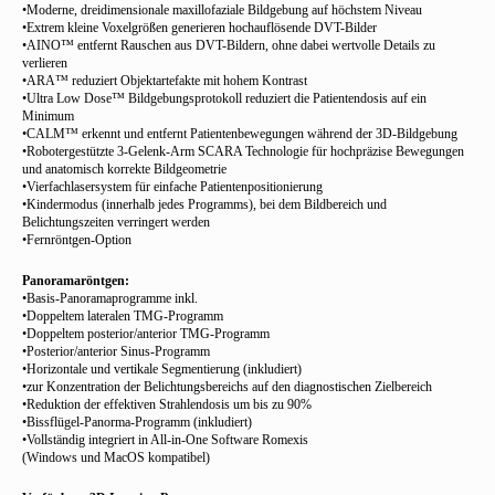
•Moderne, dreidimensionale maxillofaziale Bildgebung auf höchstem Niveau
•Extrem kleine Voxelgrößen generieren hochauflösende DVT-Bilder
•AINO™ entfernt Rauschen aus DVT-Bildern, ohne dabei wertvolle Details zu
verlieren
•ARA™ reduziert Objektartefakte mit hohem Kontrast
•Ultra Low Dose™ Bildgebungsprotokoll reduziert die Patientendosis auf ein
Minimum
•CALM™ erkennt und entfernt Patientenbewegungen während der 3D-Bildgebung
•Robotergestützte 3-Gelenk-Arm SCARA Technologie für hochpräzise Bewegungen
und anatomisch korrekte Bildgeometrie
•Vierfachlasersystem für einfache Patientenpositionierung
•Kindermodus (innerhalb jedes Programms), bei dem Bildbereich und
Belichtungszeiten verringert werden
•Fernröntgen-Option
Panoramaröntgen:
•Basis-Panoramaprogramme inkl.
•Doppeltem lateralen TMG-Programm
•Doppeltem posterior/anterior TMG-Programm
•Posterior/anterior Sinus-Programm
•Horizontale und vertikale Segmentierung (inkludiert)
•zur Konzentration der Belichtungsbereichs auf den diagnostischen Zielbereich
•Reduktion der effektiven Strahlendosis um bis zu 90%
•Bissflügel-Panorma-Programm (inkludiert)
•Vollständig integriert in All-in-One Software Romexis
(Windows und MacOS kompatibel)