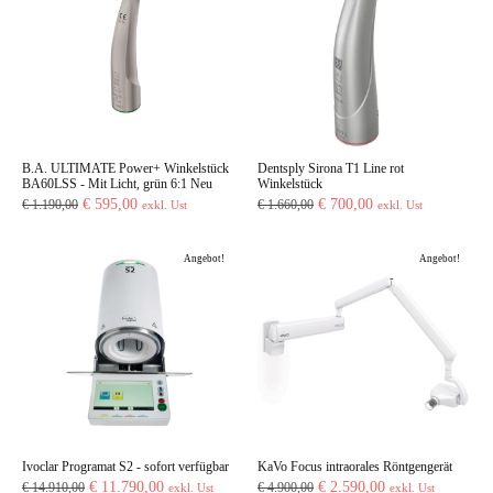
B.A. ULTIMATE Power+ Winkelstück
Dentsply Sirona T1 Line rot
BA60LSS - Mit Licht, grün 6:1 Neu
Winkelstück
Ursprünglicher
Aktueller
Ursprünglicher
Aktueller
€
595,00
€
700,00
€
1.190,00
€
1.660,00
exkl. Ust
exkl. Ust
Preis
Preis
Preis
Preis
war:
ist:
war:
ist:
Angebot!
Angebot!
€ 1.190,00
€ 595,00.
€ 1.660,00
€ 700,00.
Ivoclar Programat S2 - sofort verfügbar
KaVo Focus intraorales Röntgengerät
Ursprünglicher
Aktueller
Ursprünglicher
Aktueller
€
11.790,00
€
2.590,00
€
14.910,00
€
4.900,00
exkl. Ust
exkl. Ust