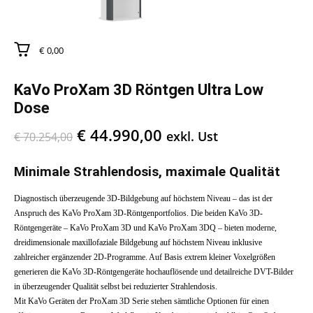
€ 0,00
KaVo ProXam 3D Röntgen Ultra Low
Dose
Ursprünglicher
Aktueller
€
44.990,00
exkl. Ust
€
70.254,00
Preis
Preis
war:
ist:
Minimale Strahlendosis, maximale Qualität
€ 70.254,00
€ 44.990,00.
Diagnostisch überzeugende 3D-Bildgebung auf höchstem Niveau – das ist der
Anspruch des KaVo ProXam 3D-Röntgenportfolios. Die beiden KaVo 3D-
Röntgengeräte – KaVo ProXam 3D und KaVo ProXam 3DQ – bieten moderne,
dreidimensionale maxillofaziale Bildgebung auf höchstem Niveau inklusive
zahlreicher ergänzender 2D-Programme. Auf Basis extrem kleiner Voxelgrößen
generieren die KaVo 3D-Röntgengeräte hochauflösende und detailreiche DVT-Bilder
in überzeugender Qualität selbst bei reduzierter Strahlendosis.
Mit KaVo Geräten der ProXam 3D Serie stehen sämtliche Optionen für einen