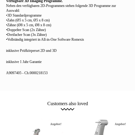
Verfügbare 3D Imaging Programme.
Neben den verfügbaren 2D-Programmen stehen folgende 3D Programme zur
Auswahl:
•3D Standardprogramme
•Zahn (Ø5 x 5 cm, Ø5 x 8 cm)
•Zähne (Ø8 x 5 cm, Ø8 x 8 cm)
•Doppelter Scan (2x Zähne)
•Dreifacher Scan (3x Zähne)
•Vollständig integriert in All-in-One Software Romexis
inklusive Prüfkörperset 2D und 3D
inklusive 1 Jahr Garantie
A9097405 - Ch.0000218153
Customers also loved
Angebot!
Angebot!