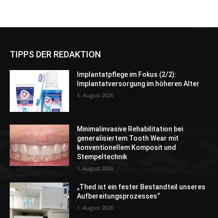
Preis
Preis
Preis
Preis
war:
ist:
war:
ist:
€ 14.910,00
€ 11.790,00.
€ 4.900,00
€ 2.590,00.
TIPPS DER REDAKTION
Implantatpflege im Fokus (2/2):
Implantatversorgung im höheren Alter
5. August 2026
Minimalinvasive Rehabilitation bei
generalisiertem Tooth Wear mit
konventionellem Komposit und
Stempeltechnik
1. August 2026
„Thed ist ein fester Bestandteil unseres
Aufbereitungsprozesses“
1. August 2026