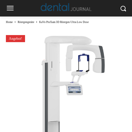
Home
Röntgengeräte
KaVo ProXam 3D Röntgen Ultra Low Dose
Angebot!