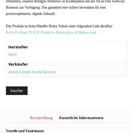
effizienten, smarten Röntgen-Workflow in Kombination mit der All-in-One Software
Romexis zur Verfügung. Das garantiert eine sichere Investition für eine
prozessoptimierte, digitale Zukunft.
Das Produkt ist beim Händler Henry Schein unter folgendem Link abrufbar:
KaVo ProXam 3D 8×8 | Dentist to Dentist place (d2dplace.com)
Hersteller
KaVo
Verkäufer
Henry Schein Dental Austria
Kaufen
Beschreibung
Zusätzliche Informationen
Vorteile und Funktionen: