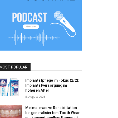
MOST POPULAR
Implantatpflege im Fokus (2/2):
Implantatversorgung im
höheren Alter
5. August 2026
Minimalinvasive Rehabilitation
bei generalisiertem Tooth Wear
mit konventionellem Komposit