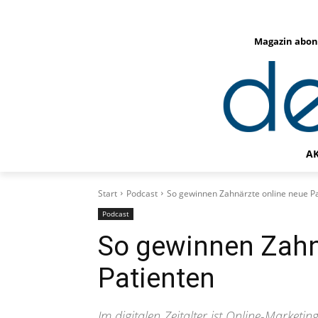
Magazin abon
A
Start
Podcast
So gewinnen Zahnärzte online neue P
Podcast
So gewinnen Zahn
Patienten
Im digitalen Zeitalter ist Online-Marketi