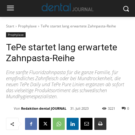
Start
Prophylaxe
TePe startet lang erwartete Zahnpasta-Reihe
Prophylaxe
TePe startet lang erwartete
Zahnpasta-Reihe
Eine sanfte Fluoridzahnpasta für die ganze Familie, für
empfindliches Zahnfleisch oder bei Mundtrockenheit, die
neuen TePe Daily und TePe Pure Linien ergänzen ab sofort
das vielseitige Produktsortiment des schwedischen
Mundhygienespezialisten.
Von
Redaktion dental JOURNAL
31. Juli 2023
3221
0