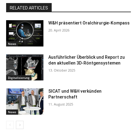
RELATED ARTICLES
W&H präsentiert Oralchirurgie-Kompass
20. April 2026
News
Ausführlicher Überblick und Report zu
den aktuellen 3D-Röntgensystemen
13. Oktober 2025
Digitalisierung
SICAT und W&H verkünden
Partnerschaft
11. August 2025
News