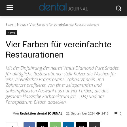
Start
News
Vier Farben für vereinfachte Restaurationen
News
Vier Farben für vereinfachte
Restaurationen
Mit der Einführung der neuen Venus Diamond Pure Shades
für alltägliche Restaurationen stellt Kulzer die Weichen für
eine vereinfachte Praxisroutine. Zahnärztinnen und
Zahnärzte profitieren von einer zeitsparenden und
unkomplizierten Auswahl aus nur vier Farben, die das
gesamte klassische Farbspektrum (A1 – D4) und das
Farbspektrum Bleach abdecken.
Von
Redaktion dental JOURNAL
22. September 2024
2415
0