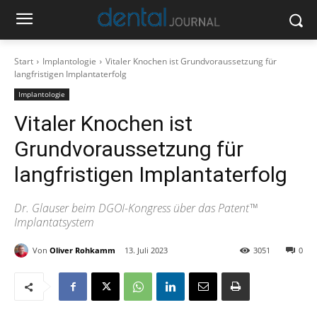
Start
Implantologie
Vitaler Knochen ist Grundvoraussetzung für
langfristigen Implantaterfolg
Implantologie
Vitaler Knochen ist
Grundvoraussetzung für
langfristigen Implantaterfolg
Dr. Glauser beim DGOI-Kongress über das Patent™
Implantatsystem
Von
Oliver Rohkamm
13. Juli 2023
3051
0