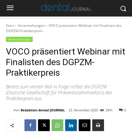
Start
Veranstaltungen
VOCO präsentiert Webinar mit Finalisten des
DGPZM-Praktikerpreis
Veranstaltungen
VOCO präsentiert Webinar mit
Finalisten des DGPZM-
Praktikerpreis
Bereits zum vierten Mal in Folge richtet die DGPZM
(Deutsche Gesellschaft für Präventivzahnmedizin) den
Praktikerpreis aus.
Von
Redaktion dental JOURNAL
25. November 2020
3341
0