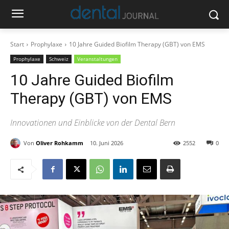
Start
Prophylaxe
10 Jahre Guided Biofilm Therapy (GBT) von EMS
Prophylaxe
Schweiz
Veranstaltungen
10 Jahre Guided Biofilm
Therapy (GBT) von EMS
Innovationen und Einblicke von der Dental Bern
Von
Oliver Rohkamm
10. Juni 2026
2552
0