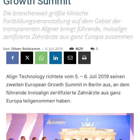
Growth Summit
Die branchenweit größte klinische
Fortbildungsveranstaltung auf dem Gebiet der
transparenten Aligner bringt führende, Invisalign
zertifizierte Zahnärzte aus ganz Europa zusammen
Von
Oliver Rohkamm
-
6. Juli 2019
4629
0
Align Technology richtete vom 5. – 6. Juli 2019 seinen
zweiten European Growth Summit in Berlin aus, an dem
führende Invisalign zertifizierte Zahnärzte aus ganz
Europa teilgenommen haben.