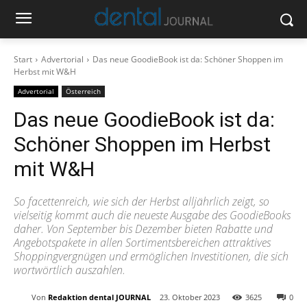
Start
Advertorial
Das neue GoodieBook ist da: Schöner Shoppen im
Herbst mit W&H
Advertorial
Österreich
Das neue GoodieBook ist da:
Schöner Shoppen im Herbst
mit W&H
So facettenreich, wie sich der Herbst alljährlich zeigt, so
vielseitig kommt auch die neueste Ausgabe des GoodieBooks
daher. Von September bis Dezember bieten Rabatte und
Angebotspakete in allen Sortimentsbereichen attraktives
Shoppingvergnügen und ermöglichen Investitionen, die sich
wortwörtlich auszahlen.
Von
Redaktion dental JOURNAL
23. Oktober 2023
3625
0