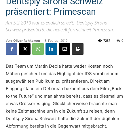
Dentsply Sirona Schweiz
präsentiert: Primescan
Am 5.2.2019 war es endlich soweit: Dentsply Sirona
Schweiz präsentierte die neue Abformeinheit Primescan.
Von
Oliver Rohkamm
-
8. Februar 2019
7287
0
Das Team um Martin Deola hatte weder Kosten noch
Mühen gescheut um das Highlight der IDS vorab einem
ausgewählten Publikum zu präsentieren. Direkt am
Eingang stand ein DeLorean bekannt aus dem Film „Back
to the Future“ und man ahnte bereits, dass es diesmal um
etwas Grösseres ging. Glücklicherweise brauchte man
keine Zeitmaschine um in die Zukunft zu reisen, denn
Dentsply Sirona Schweiz hatte die Zukunft der digitalen
Abformung bereits in die Gegenwart mitgebracht.