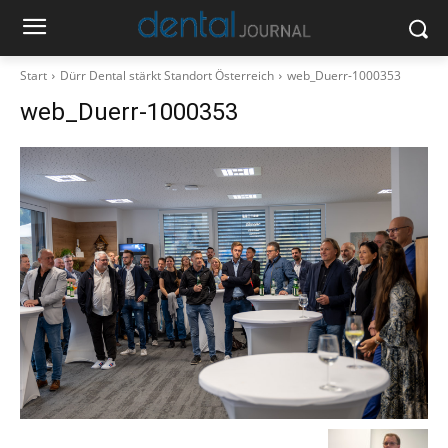
Start
Dürr Dental stärkt Standort Österreich
web_Duerr-1000353
web_Duerr-1000353