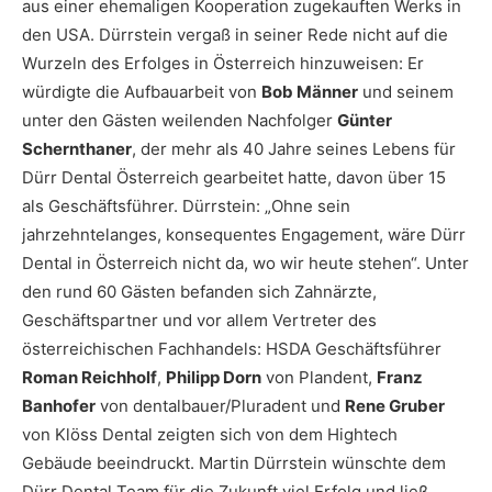
aus einer ehemaligen Kooperation zugekauften Werks in
den USA. Dürrstein vergaß in seiner Rede nicht auf die
Wurzeln des Erfolges in Österreich hinzuweisen: Er
würdigte die Aufbauarbeit von
Bob Männer
und seinem
unter den Gästen weilenden Nachfolger
Günter
Schernthaner
, der mehr als 40 Jahre seines Lebens für
Dürr Dental Österreich gearbeitet hatte, davon über 15
als Geschäftsführer. Dürrstein: „Ohne sein
jahrzehntelanges, konsequentes Engagement, wäre Dürr
Dental in Österreich nicht da, wo wir heute stehen“. Unter
den rund 60 Gästen befanden sich Zahnärzte,
Geschäftspartner und vor allem Vertreter des
österreichischen Fachhandels: HSDA Geschäftsführer
Roman Reichholf
,
Philipp Dorn
von Plandent,
Franz
Banhofer
von dentalbauer/Pluradent und
Rene Gruber
von Klöss Dental zeigten sich von dem Hightech
Gebäude beeindruckt. Martin Dürrstein wünschte dem
Dürr Dental Team für die Zukunft viel Erfolg und ließ