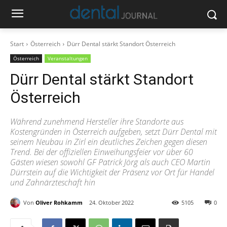
Start
Österreich
Dürr Dental stärkt Standort Österreich
Österreich
Veranstaltungen
Dürr Dental stärkt Standort
Österreich
Während zunehmend Hersteller ihre Standorte aus
Kostengründen in Österreich aufgeben, setzt Dürr Dental mit
seinem Neubau in Zirl ein deutliches Zeichen gegen diesen
Trend. Bei der offiziellen Einweihungsfeier vor über 60
Gästen wiesen sowohl GF Patrick Jörg als auch CEO Martin
Dürrstein auf die Wichtigkeit der Präsenz vor Ort für Handel
und Zahnärzteschaft hin
Von
Oliver Rohkamm
24. Oktober 2022
5105
0