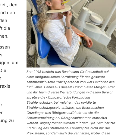
heit, den
und den
nden
t die
men.
üssen
es
ügen, um
Die
Seit 2018 besteht das Bundesamt für Gesundheit auf
einer obligatorischen Fortbildung für das gesamte
n
zahnmedizinische Praxispersonal von vier Lektionen alle
raxis
fünf Jahre. Genau aus diesem Grund bieten Margot Birrer
und ihr Team diverse Weiterbildungen in diesem Bereich
an, etwa die «Obligatorische Fortbildung
Strahlenschutz», bei welchem das revidierte
er
Strahlenschutzgesetz erläutert, die theoretischen
en
Grundlagen des Röntgens auffrischt sowie die
Fehlervermeidung bei Röntgenaufnahmen erarbeitet
tung zu
werden. Angesprochen werden mit dem QM-Seminar zur
Erstellung des Strahlenschutzkonzeptes nicht nur das
Praxisteam, sondern auch die Zahnärzte, wobei diese