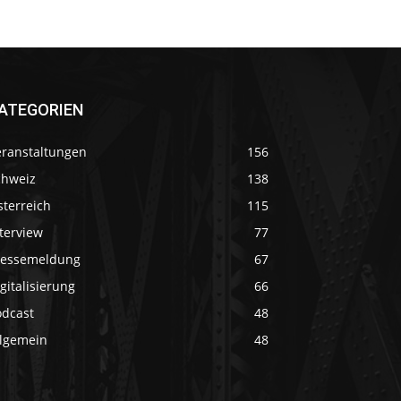
ATEGORIEN
eranstaltungen
156
chweiz
138
sterreich
115
terview
77
ressemeldung
67
gitalisierung
66
odcast
48
llgemein
48