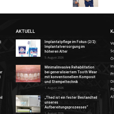
AKTUELL
K
):
Implantatpflege im Fokus (2/2):
V
Implantatversorgung im
S
höheren Alter
5. August 2026
Ö
In
Minimalinvasive Rehabilitation
ar
bei generalisiertem Tooth Wear
P
t
mit konventionellem Komposit
Di
und Stempeltechnik
1. August 2026
P
A
il
„Thed ist ein fester Bestandteil
unseres
Aufbereitungsprozesses“
1. August 2026