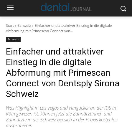
Start
Schweiz
Einfacher und attraktiver Einstieg in die digitale
Abformung mit Primescan Connect von...
Schweiz
Einfacher und attraktiver
Einstieg in die digitale
Abformung mit Primescan
Connect von Dentsply Sirona
Schweiz
Was Highlight in Las Vegas und Hingucker an der IDS in
Köln gewesen ist, können jetzt die Zahnärztinnen und
Zahnärzte in der Schweiz bei sich in der Praxis kostenlos
ausprobieren.