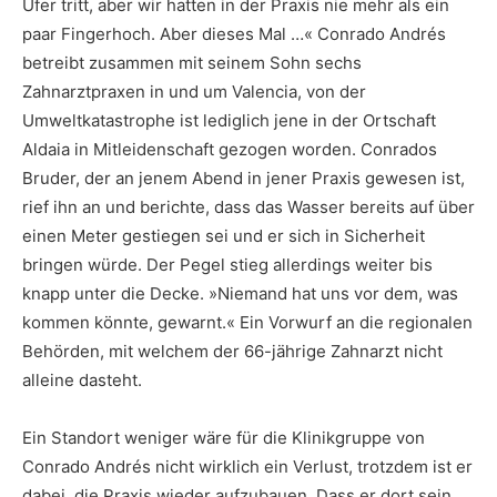
Ufer tritt, aber wir hatten in der Praxis nie mehr als ein
paar Fingerhoch. Aber dieses Mal …« Conrado Andrés
betreibt zusammen mit seinem Sohn sechs
Zahnarztpraxen in und um Valencia, von der
Umweltkatastrophe ist lediglich jene in der Ortschaft
Aldaia in Mitleidenschaft gezogen worden. Conrados
Bruder, der an jenem Abend in jener Praxis gewesen ist,
rief ihn an und berichte, dass das Wasser bereits auf über
einen Meter gestiegen sei und er sich in Sicherheit
bringen würde. Der Pegel stieg allerdings weiter bis
knapp unter die Decke. »Niemand hat uns vor dem, was
kommen könnte, gewarnt.« Ein Vorwurf an die regionalen
Behörden, mit welchem der 66-jährige Zahnarzt nicht
alleine dasteht.
Ein Standort weniger wäre für die Klinikgruppe von
Conrado Andrés nicht wirklich ein Verlust, trotzdem ist er
dabei, die Praxis wieder aufzubauen. Dass er dort sein