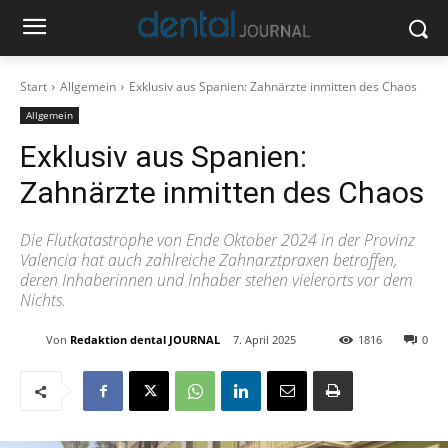
Start
Allgemein
Exklusiv aus Spanien: Zahnärzte inmitten des Chaos
Allgemein
Exklusiv aus Spanien:
Zahnärzte inmitten des Chaos
Die Flutkatastrophe von Ende Oktober 2024 in der Provinz
Valencia hat auch zahlreiche Zahnarztpraxen betroffen,
deren Inhaberinnen und Inhaber stehen vielerorts vor dem
Nichts.
Von
Redaktion dental JOURNAL
7. April 2025
1816
0