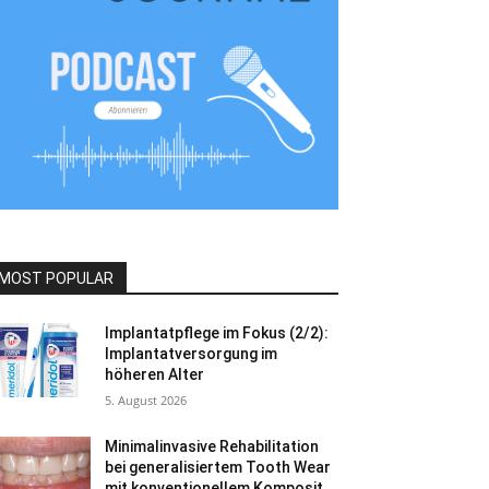
MOST POPULAR
Implantatpflege im Fokus (2/2):
Implantatversorgung im
höheren Alter
5. August 2026
Minimalinvasive Rehabilitation
bei generalisiertem Tooth Wear
mit konventionellem Komposit