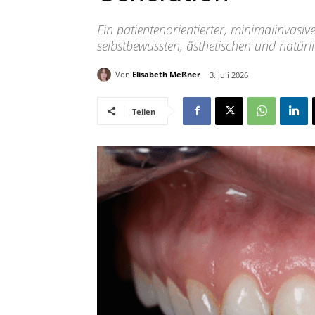
Ein patientenorientierter, minimalinvasiv
selbstbewussten, ästhetischen und natürl
Von
Elisabeth Meßner
3. Juli 2026
Teilen