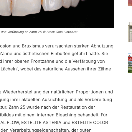
 und Verfärbung an Zahn 25 © Freek Gols Linthorst
h Erosion und Bruxismus verursachten starken Abnutzung
 Zähne und ästhetischen Einbußen geführt hatte. Sie
d ihrer oberen Frontzähne und die Verfärbung von
 Lächeln“, wobei das natürliche Aussehen ihrer Zähne
 Wiederherstellung der natürlichen Proportionen und
gung ihrer aktuellen Ausrichtung und als Vorbereitung
ktur. Zahn 25 wurde nach der Restauration der
ildes mit einem internen Bleaching behandelt. Für
SAL FLOW, ESTELITE ASTERIA und ESTELITE COLOR
den Verarbeitungseigenschaften, der guten