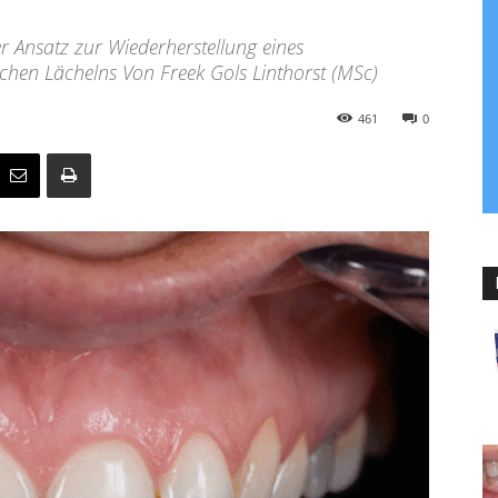
er Ansatz zur Wiederherstellung eines
ichen Lächelns Von Freek Gols Linthorst (MSc)
461
0