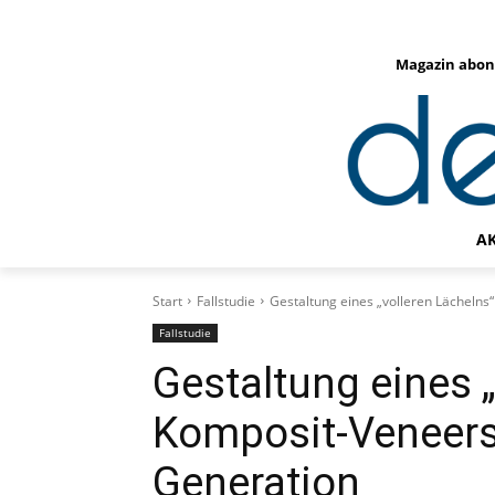
Magazin abon
A
Start
Fallstudie
Gestaltung eines „volleren Lächelns
Fallstudie
Gestaltung eines „
Komposit-Veneers
Generation