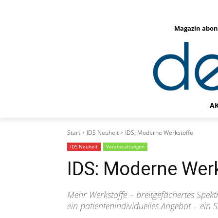
Magazin abon
A
Start
IDS Neuheit
IDS: Moderne Werkstoffe
IDS Neuheit
Veranstaltungen
IDS: Moderne Wer
Mehr Werkstoffe – breitgefächertes Spektr
ein patientenindividuelles Angebot – ei