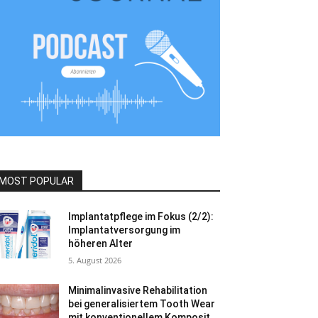
MOST POPULAR
Implantatpflege im Fokus (2/2):
Implantatversorgung im
höheren Alter
5. August 2026
Minimalinvasive Rehabilitation
bei generalisiertem Tooth Wear
mit konventionellem Komposit