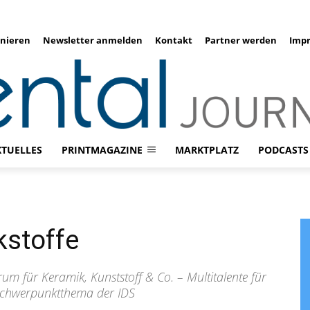
nieren
Newsletter anmelden
Kontakt
Partner werden
Imp
KTUELLES
PRINTMAGAZINE
MARKTPLATZ
PODCASTS
kstoffe
um für Keramik, Kunststoff & Co. – Multitalente für
n Schwerpunktthema der IDS