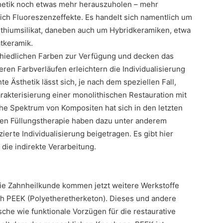
Ästhetik noch etwas mehr herauszuholen – mehr
ich Fluoreszenzeffekte. Es handelt sich namentlich um
 Lithiumsilikat, daneben auch um Hybridkeramiken, etwa
atkeramik.
chiedlichen Farben zur Verfügung und decken das
ren Farbverläufen erleichtern die Individualisierung
e Ästhetik lässt sich, je nach dem speziellen Fall,
akterisierung einer monolithischen Restauration mit
che Spektrum von Kompositen hat sich in den letzten
chen Füllungstherapie haben dazu unter anderem
ierte Individualisierung beigetragen. Es gibt hier
 die indirekte Verarbeitung.
ie Zahnheilkunde kommen jetzt weitere Werkstoffe
ch PEEK (Polyetheretherketon). Dieses und andere
che wie funktionale Vorzügen für die restaurative