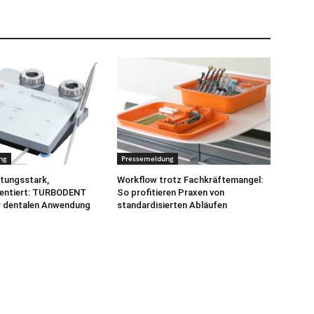
ng
Pressemeldung
istungsstark,
Workflow trotz Fachkräftemangel:
ientiert: TURBODENT
So profitieren Praxen von
r dentalen Anwendung
standardisierten Abläufen