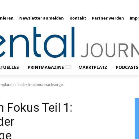
nieren
Newsletter anmelden
Kontakt
Partner werden
Imp
KTUELLES
PRINTMAGAZINE
MARKTPLATZ
PODCASTS
implantitis in der Implantatnachsorge
 Fokus Teil 1:
der
ge