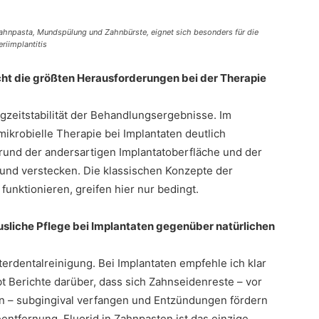
pasta, Mundspülung und Zahnbürste, eignet sich besonders für die
riimplantitis
icht die größten Herausforderungen bei der Therapie
ngzeitstabilität der Behandlungsergebnisse. Im
mikrobielle Therapie bei Implantaten deutlich
grund der andersartigen Implantatoberfläche und der
und verstecken. Die klassischen Konzepte der
funktionieren, greifen hier nur bedingt.
usliche Pflege bei Implantaten gegenüber natürlichen
nterdentalreinigung. Bei Implantaten empfehle ich klar
bt Berichte darüber, dass sich Zahnseidenreste – vor
n – subgingival verfangen und Entzündungen fördern
entfernung. Fluorid in Zahnpasten ist das einzige