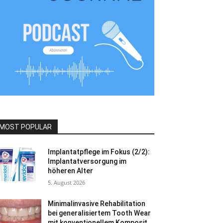
MOST POPULAR
Implantatpflege im Fokus (2/2):
Implantatversorgung im
höheren Alter
5. August 2026
Minimalinvasive Rehabilitation
bei generalisiertem Tooth Wear
mit konventionellem Komposit