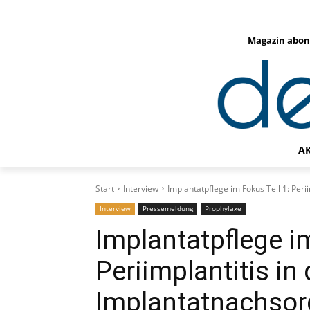
Magazin abon
A
Start
Interview
Implantatpflege im Fokus Teil 1: Peri
Interview
Pressemeldung
Prophylaxe
Implantatpflege im
Periimplantitis in 
Implantatnachsor