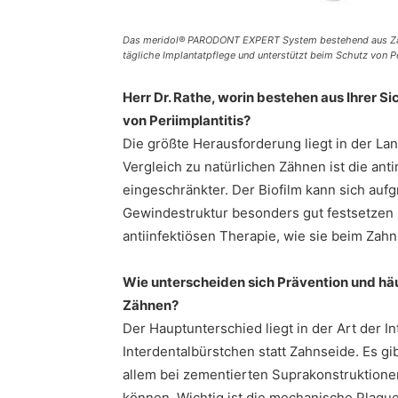
Das meridol® PARODONT EXPERT System bestehend aus Zahn
tägliche Implantatpflege und unterstützt beim Schutz von Pe
Herr Dr. Rathe, worin bestehen aus Ihrer S
von Periimplantitis?
Die größte Herausforderung liegt in der La
Vergleich zu natürlichen Zähnen ist die anti
eingeschränkter. Der Biofilm kann sich auf
Gewindestruktur besonders gut festsetzen 
antiinfektiösen Therapie, wie sie beim Zahn 
Wie unterscheiden sich Prävention und hä
Zähnen?
Der Hauptunterschied liegt in der Art der I
Interdentalbürstchen statt Zahnseide. Es gi
allem bei zementierten Suprakonstruktione
können. Wichtig ist die mechanische Plaque