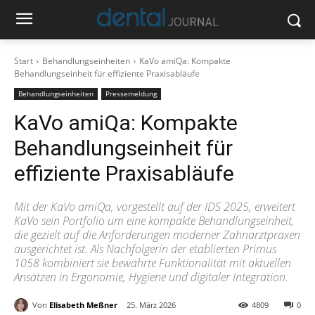
Start
Behandlungseinheiten
KaVo amiQa: Kompakte
Behandlungseinheit für effiziente Praxisabläufe
Behandlungseinheiten
Pressemeldung
KaVo amiQa: Kompakte
Behandlungseinheit für
effiziente Praxisabläufe
Mit der KaVo amiQa, vorgestellt auf der IDS 2025, erweitert
KaVo sein Portfolio um eine kompakte Behandlungseinheit,
die gezielt auf die Anforderungen moderner Zahnarztpraxen
ausgerichtet ist. Als Nachfolgerin der etablierten Primus
1058 kombiniert sie bewährte Funktionalität mit aktuellen
Ansätzen in Ergonomie, Hygiene und digitaler Integration.
Von
Elisabeth Meßner
25. März 2026
4809
0