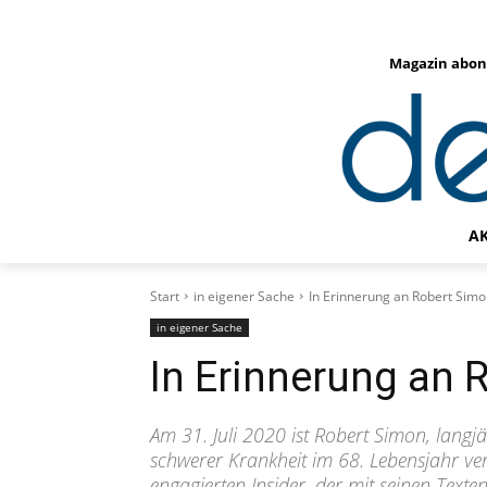
Magazin abon
A
Start
in eigener Sache
In Erinnerung an Robert Sim
in eigener Sache
In Erinnerung an 
Am 31. Juli 2020 ist Robert Simon, langj
schwerer Krankheit im 68. Lebensjahr ver
engagierten Insider, der mit seinen Texte