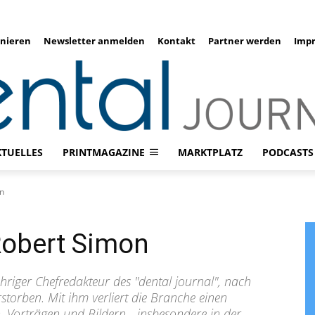
nieren
Newsletter anmelden
Kontakt
Partner werden
Imp
KTUELLES
PRINTMAGAZINE
MARKTPLATZ
PODCASTS
on
Robert Simon
ähriger Chefredakteur des "dental journal", nach
storben. Mit ihm verliert die Branche einen
n, Vorträgen und Bildern - insbesondere in der