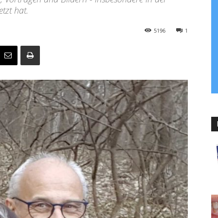
tzt hat.
5196
1