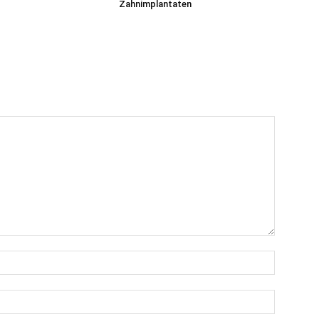
Zahnimplantaten
Name:*
E-
Mail:*