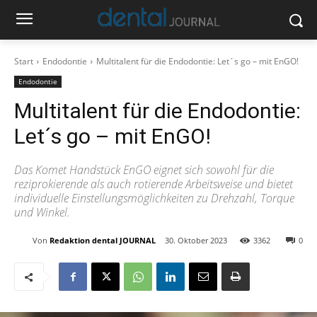
Start
Endodontie
Multitalent für die Endodontie: Let´s go – mit EnGO!
Endodontie
Multitalent für die Endodontie:
Let´s go – mit EnGO!
Das Komet Handstück EnGO eignet sich sowohl für die
reziprokierende als auch rotierende Arbeitsweise und bietet
individuelle Einstellungsmöglichkeiten zu Drehzahl, Torque
und Winkel.
Von
Redaktion dental JOURNAL
30. Oktober 2023
3362
0