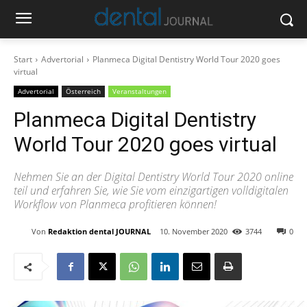
Start
Advertorial
Planmeca Digital Dentistry World Tour 2020 goes
virtual
Advertorial
Österreich
Veranstaltungen
Planmeca Digital Dentistry
World Tour 2020 goes virtual
Nehmen Sie an der Digital Dentistry World Tour 2020 online
teil und erfahren Sie, wie Sie vom einzigartigen volldigitalen
Workflow von Planmeca profitieren können!
Von
Redaktion dental JOURNAL
10. November 2020
3744
0