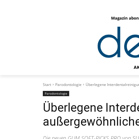
Magazin abon
A
Start
Parodontologie
Überlegene Interdentalreinig
Parodontologie
Überlegene Interd
außergewöhnliche
Die neuen GUM SOFT-PICKS PRO von SUN