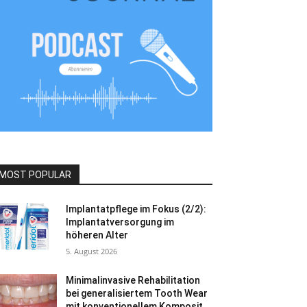
MOST POPULAR
Implantatpflege im Fokus (2/2):
Implantatversorgung im
höheren Alter
5. August 2026
Minimalinvasive Rehabilitation
bei generalisiertem Tooth Wear
mit konventionellem Komposit