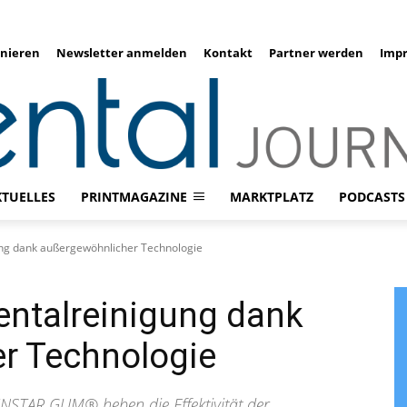
nieren
Newsletter anmelden
Kontakt
Partner werden
Imp
KTUELLES
PRINTMAGAZINE
MARKTPLATZ
PODCASTS
ung dank außergewöhnlicher Technologie
entalreinigung dank
r Technologie
STAR GUM® heben die Effektivität der