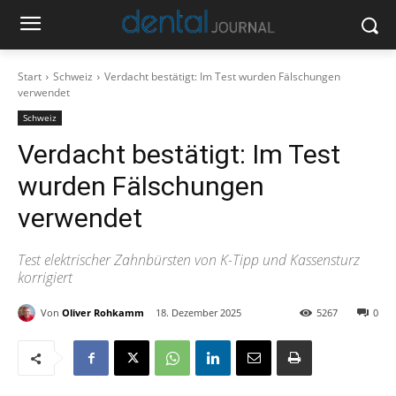
Start
Schweiz
Verdacht bestätigt: Im Test wurden Fälschungen
verwendet
Schweiz
Verdacht bestätigt: Im Test
wurden Fälschungen
verwendet
Test elektrischer Zahnbürsten von K-Tipp und Kassensturz
korrigiert
Von
Oliver Rohkamm
18. Dezember 2025
5267
0