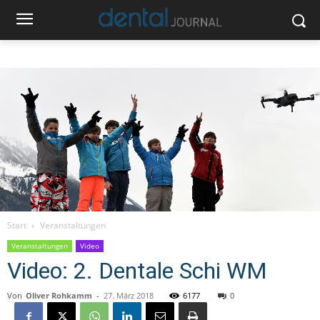
Start
Veranstaltungen
Veranstaltungen
Video
Video: 2. Dentale Schi WM
Von
Oliver Rohkamm
-
27. März 2018
6177
0