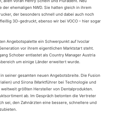
, allen voran Henry Schein und Pluradent. Neu
der ehemaligen NWD. Sie hatten gleich in ihrem
ker, der besonders schnell und dabei auch noch
d fleißig 3D-gedruckt, ebenso wir bei VOCO – hier sogar
iten Angebotspalette ein Schwerpunkt auf Ivoclar
eneration vor ihrem eigentlichen Marktstart steht.
fgang Schober entlastet als Country Manager Austria
bereich um einige Länder erweitert wurde.
a in seiner gesamten neuen Angebotsbreite. Die Fusion
alien) und Sirona (Marktführer bei Technologie und
 weltweit größten Hersteller von Dentalprodukten.
tsortiment ab. Im Gespräch betonten die Vertreter
ch sei, den Zahnärzten eine bessere, schnellere und
zubieten.