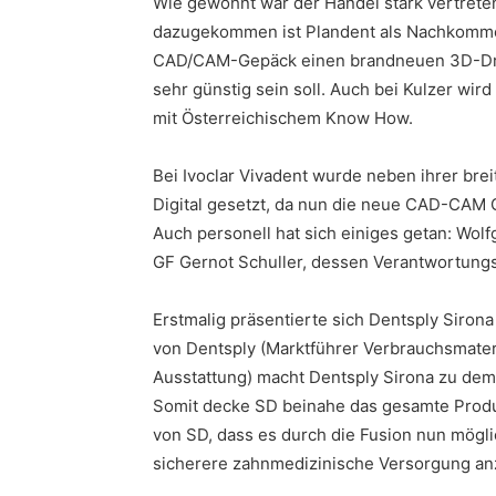
Wie gewohnt war der Handel stark vertreten
dazugekommen ist Plandent als Nachkomme 
CAD/CAM-Gepäck einen brandneuen 3D-Druc
sehr günstig sein soll. Auch bei Kulzer wir
mit Österreichischem Know How.
Bei Ivoclar Vivadent wurde neben ihrer bre
Digital gesetzt, da nun die neue CAD-CAM G
Auch personell hat sich einiges getan: Wol
GF Gernot Schuller, dessen Verantwortungs
Erstmalig präsentierte sich Dentsply Siron
von Dentsply (Marktführer Verbrauchsmateri
Ausstattung) macht Dentsply Sirona zu dem
Somit decke SD beinahe das gesamte Produk
von SD, dass es durch die Fusion nun mögli
sicherere zahnmedizinische Versorgung an