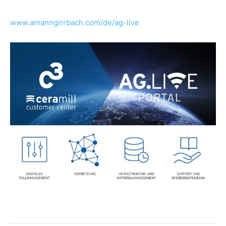
www.amanngirrbach.com/de/ag-live