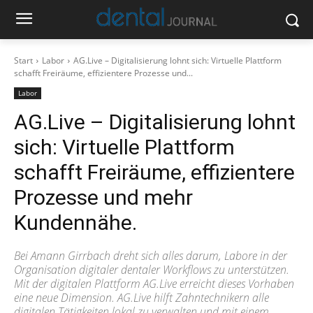
Start
Labor
AG.Live – Digitalisierung lohnt sich: Virtuelle Plattform
schafft Freiräume, effizientere Prozesse und...
Labor
AG.Live – Digitalisierung lohnt
sich: Virtuelle Plattform
schafft Freiräume, effizientere
Prozesse und mehr
Kundennähe.
Bei Amann Girrbach dreht sich alles darum, Labore in der
Organisation digitaler dentaler Workflows zu unterstützen.
Mit der digitalen Plattform AG.Live erreicht dieses Vorhaben
eine neue Dimension. AG.Live hilft Zahntechnikern alle
digitalen Tätigkeiten lokal zu verwalten und mit einem