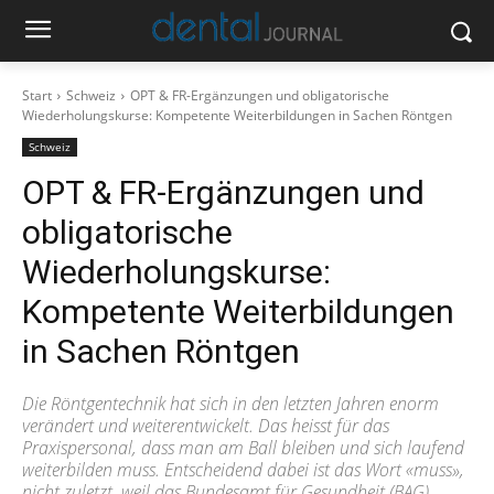
Start
Schweiz
OPT & FR-Ergänzungen und obligatorische
Wiederholungskurse: Kompetente Weiterbildungen in Sachen Röntgen
Schweiz
OPT & FR-Ergänzungen und
obligatorische
Wiederholungskurse:
Kompetente Weiterbildungen
in Sachen Röntgen
Die Röntgentechnik hat sich in den letzten Jahren enorm
verändert und weiterentwickelt. Das heisst für das
Praxispersonal, dass man am Ball bleiben und sich laufend
weiterbilden muss. Entscheidend dabei ist das Wort «muss»,
nicht zuletzt, weil das Bundesamt für Gesundheit (BAG)