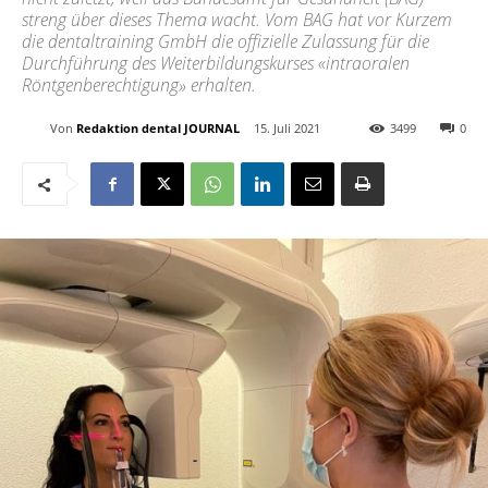
streng über dieses Thema wacht. Vom BAG hat vor Kurzem
die dentaltraining GmbH die offizielle Zulassung für die
Durchführung des Weiterbildungskurses «intraoralen
Röntgenberechtigung» erhalten.
Von
Redaktion dental JOURNAL
15. Juli 2021
3499
0